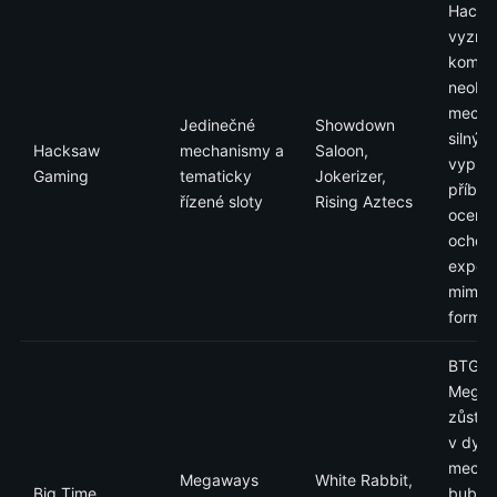
Hacks
vyzna
kombi
neobv
mecha
Jedinečné
Showdown
silným
Hacksaw
mechanismy a
Saloon,
vyprá
Gaming
tematicky
Jokerizer,
příběh
řízené sloty
Rising Aztecs
oceňují
ochot
exper
mimo t
formát
BTG vy
Megaw
zůstáv
v dyn
mecha
Megaways
White Rabbit,
Big Time
bubnů.