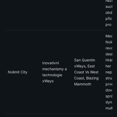
neznep
suchý
období
přichá
pro jej
Mecha
Nolimit
revolu
design
San Quentin
Hráči s
Inovativní
xWays, East
her za
mechanismy a
Nolimit City
Coast Vs West
nepřed
technologie
Coast, Blazing
strukt
xWays
Mammoth
prvek
dovedn
správ
dynam
multipl