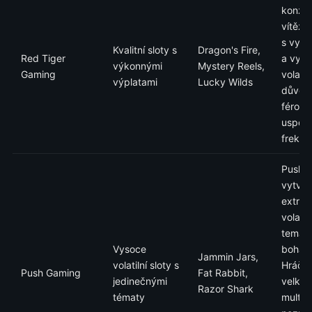
konzis
vítězn
s vyni
Kvalitní sloty s
Dragon's Fire,
Red Tiger
a vyv
výkonnými
Mystery Reels,
Gaming
volatil
výplatami
Lucky Wilds
důvěřuj
férovos
uspoko
frekven
Push G
vytvoři
extré
volatil
temati
Vysoce
bohatý
Jammin Jars,
volatilní sloty s
Hráči, 
Push Gaming
Fat Rabbit,
jedinečnými
velké
Razor Shark
tématy
multipl