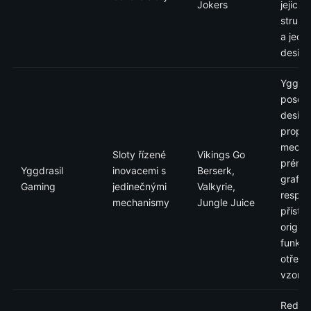
Jokers
jejich 
strukt
a jed
design
Yggdra
posouv
design
propri
mecha
Sloty řízené
Vikings Go
prémi
Yggdrasil
inovacemi s
Berserk,
grafik
Gaming
jedinečnými
Valkyrie,
respekt
mechanismy
Jungle Juice
přístu
origin
funkcí
otřep
vzorů.
Red Ti