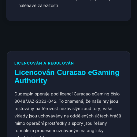
naléhavé záležitosti
LICENCOVÁN A REGULOVÁN
Licencován Curacao eGaming
Authority
Dudespin operuje pod licencí Curacao eGaming číslo
8048/JAZ-2023-042. To znamená, že naše hry jsou
testovány na férovost nezávislými auditory, vaše
vklady jsou uchovávány na oddělených účtech hráčů
mimo operační prostředky a spory jsou řešeny
formálním procesem uznávaným na anglicky