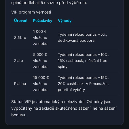
spinů podléhají 5x sázce před výběrem.
VIP program věrnosti
Úroveň
Požadavky
Výhody
1 000 €
Týdenní reload bonus +5%,
Stříbro
vloženo
dedikovaná podpora
za dobu
5 000 €
Týdenní reload bonus +10%,
Zlato
vloženo
15% cashback, měsíční free
za dobu
spiny
15 000 €
Týdenní reload bonus +15%,
Platina
vloženo
20% cashback, VIP manažer,
za dobu
prioritní výběry
Status VIP je automatický a celoživotní. Odměny jsou
vypočítány na základě skutečného sázení, ne na sázení
bonusu.