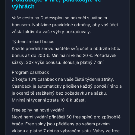
výhrách
Vaše cesta na Dudesspinu se nekonči s uvítacím
bonusem. Nabízíme pravidelné odměny, aby váš účet
zůstal aktivní a vaše výhry pokračovaly.
Týdenní reload bonus
Každé pondělí znovu načtěte svůj účet a obdržíte 50%
bonus až do 200 €. Minimální vklad 20 €. Požadavek
sázky: 30x výše bonusu. Bonus je platný 7 dní.
Program cashback
Získejte 10% cashback na vaše čisté týdenní ztráty.
Cashback je automaticky přidělen každý pondělí ráno a
je okamžitě stažitelný bez požadavku na sázku.
Minimální týdenní ztráta 10 € k účasti.
Free spiny na nové vydání
Nové herní vydání přinášejí 50 free spinů pro způsobilé
hráče. Free spiny jsou přiděleny po vašem prvním
vkladu a platné 7 dní na vybraném slotu. Výhry ze free