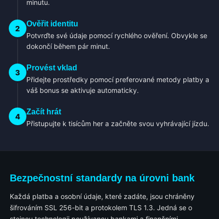
minutu.
Ověřit identitu
2
Potvrďte své údaje pomocí rychlého ověření. Obvykle se
dokončí během pár minut.
Provést vklad
3
Přidejte prostředky pomocí preferované metody platby a
váš bonus se aktivuje automaticky.
Začít hrát
4
Přistupujte k tisícům her a začněte svou vyhrávající jízdu.
Bezpečnostní standardy na úrovni bank
Každá platba a osobní údaje, které zadáte, jsou chráněny
šifrováním SSL 256-bit a protokolem TLS 1.3. Jedná se o
stejnou technologii používanou bankami a finančními