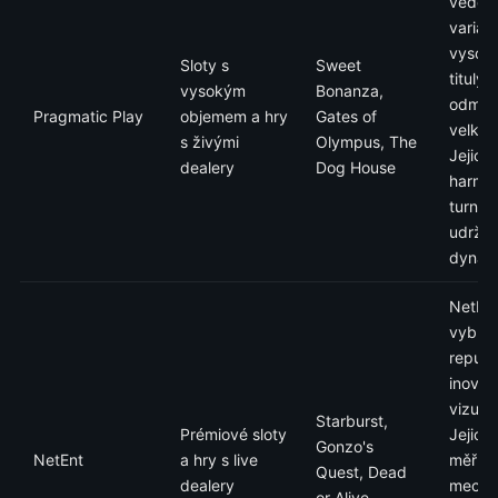
vede t
variabi
vysoce
Sloty s
Sweet
tituly,
vysokým
Bonanza,
odměň
Pragmatic Play
objemem a hry
Gates of
velkým
s živými
Olympus, The
Jejich
dealery
Dog House
harmo
turnajů
udržuj
dynam
NetEnt
vybud
reputa
inovac
vizuáln
Starburst,
Prémiové sloty
Jejich 
Gonzo's
NetEnt
a hry s live
měřítk
Quest, Dead
dealery
mechan
or Alive