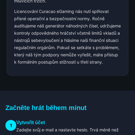
mluvících trzích.
Licencování Curacao eGaming nás nutí splňovat
přísné operační a bezpečnostní normy. Ročně
auditujeme náš generátor náhodných čísel, udržujeme
kontroly odpovědného hráčství včetně limitů vkladů a
nástrojů sebevyloučení a hlásíme naši finanční situaci
regulačním orgánům. Pokud se setkáte s problémem,
který náš tým podpory nemůže vyřešit, máte přístup
k formálním postupům stížností u třetí strany.
Začněte hrát během minut
Vytvořit účet
1
Zadejte svůj e-mail a nastavte heslo. Trvá méně než