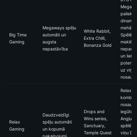
Megawa
paliek ī
dinamisk
Megaways spēļu
mehānik
White Rabbit,
Big Time
automāti un
Spēlētāji
Extra Chilli,
Gaming
augsta
meklē m
Bonanza Gold
nepastāvība
nepare
un lielu
potenciā
uz viņu
nosauk
Relax G
kombinē
nosauku
Drops and
iegūtu s
Daudzveidīgi
Wins series,
Angļu v
Relax
spēļu automāti
Sanctuary,
spēlētāj
Gaming
un kopumā
Temple Quest
viņu Dr
pakalpojumi