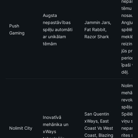
nepastā
tēmu ba
Augsta
nosauk
nepastāvības
Jammin Jars,
Angļu v
Push
spēļu automāti
Fat Rabbit,
spēlētāji
Gaming
ar unikālam
Razor Shark
meklē li
tēmām
reizināt
jūs pret
periodi
īpaši vi
dēļ.
Nolimit
mehāni
revoluci
spēļu di
San Quentin
Spēlētāj
Inovatīvā
xWays, East
viņu spē
mehānika un
Nolimit City
Coast Vs West
nepare
xWays
Coast, Blazing
rites st