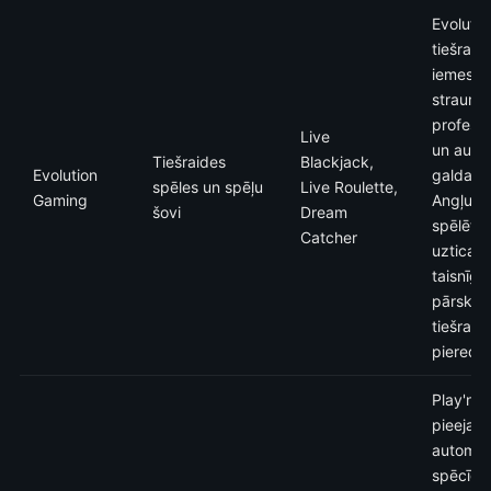
Evoluti
tiešraid
iemesla 
straumē
profesion
Live
un aute
Tiešraides
Blackjack,
Evolution
galda p
spēles un spēļu
Live Roulette,
Gaming
Angļu v
šovi
Dream
spēlētāji
Catcher
uzticas 
taisnīgai
pārskat
tiešraid
pieredze
Play'n 
pieejam
automāt
spēcīgu