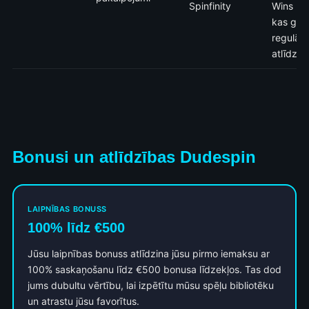
Spinfinity
Wins me
kas gar
regulāro
atlīdzīb
Bonusi un atlīdzības Dudespin
LAIPNĪBAS BONUSS
100% līdz €500
Jūsu laipnības bonuss atlīdzina jūsu pirmo iemaksu ar
100% saskaņošanu līdz €500 bonusa līdzekļos. Tas dod
jums dubultu vērtību, lai izpētītu mūsu spēļu bibliotēku
un atrastu jūsu favorītus.