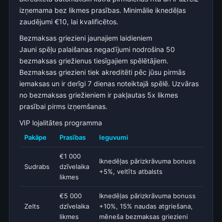
izņemama bez likmes prasības. Minimālie iknedēļas
zaudējumi €10, lai kvalificētos.
Bezmaksas griezieni jaunajiem laidieniem
Jauni spēļu palaišanas negadījumi nodrošina 50
bezmaksas griežienus tiesīgajiem spēlētājiem.
Bezmaksas griezieni tiek akreditēti pēc jūsu pirmās
iemaksas un ir derīgi 7 dienas noteiktajā spēlē. Uzvāras
no bezmaksas griežieniem ir pakļautas 5x likmes
prasībai pirms izņemšanas.
VIP lojalitātes programma
Pakāpe
Prasības
Ieguvumi
€1 000
Iknedēļas pārizkrāvuma bonuss
Sudrabs
dzīvelaika
+5%, veltīts atbalsts
likmes
€5 000
Iknedēļas pārizkrāvuma bonuss
Zelts
dzīvelaika
+10%, 15% naudas atgriešana,
likmes
mēneša bezmaksas griezieni