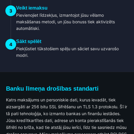
Veikt iemaksu
3
Pievienojiet līdzekļus, izmantojot jūsu vēlamo
maksāšanas metodi, un jūsu bonuss tiek aktivizēts
automātiski.
Sākt spēlēt
4
Piekļūstiet tūkstošiem spēļu un sāciet savu uzvarošo
modri.
Banku līmeņa drošības standarti
Katrs maksājums un personiskie dati, kurus ievadāt, tiek
aizsargāti ar 256 bitu SSL šifrēšanu un TLS 1.3 protokolu. Šī ir
tā pati tehnoloģija, ko izmanto bankas un finanšu iestādes.
Jūsu kredītkartītes dati, adrese un konta pierakstīšanās tiek
šifrēti no brīža, kad tie atstāj jūsu ierīci, līdz tie sasniedz mūsu