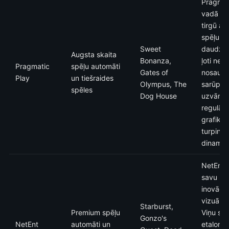
Pragmat
vadā an
tirgū ar
spēļu
Sweet
daudzve
Augsta skaita
Bonanza,
ļoti nest
Pragmatic
spēļu automāti
Gates of
nosauku
Play
un tiešraides
Olympus, The
sarūpē l
spēles
Dog House
uzvāras
regulāri
grafiki 
turpina 
dinamis
NetEnt 
savu rep
inovācij
vizuālā 
Starburst,
Premium spēļu
Viņu spē
Gonzo's
NetEnt
automāti un
etalons 