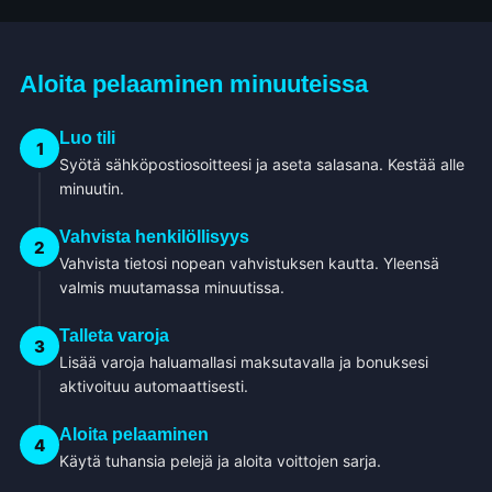
Aloita pelaaminen minuuteissa
Luo tili
1
Syötä sähköpostiosoitteesi ja aseta salasana. Kestää alle
minuutin.
Vahvista henkilöllisyys
2
Vahvista tietosi nopean vahvistuksen kautta. Yleensä
valmis muutamassa minuutissa.
Talleta varoja
3
Lisää varoja haluamallasi maksutavalla ja bonuksesi
aktivoituu automaattisesti.
Aloita pelaaminen
4
Käytä tuhansia pelejä ja aloita voittojen sarja.