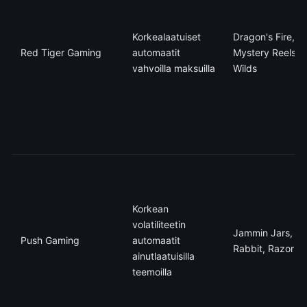
Korkealaatuiset
Dragon's Fire,
Red Tiger Gaming
automaatit
Mystery Reels, 
vahvoilla maksuilla
Wilds
Korkean
volatiliteetin
Jammin Jars, Fa
Push Gaming
automaatit
Rabbit, Razor S
ainutlaatuisilla
teemoilla