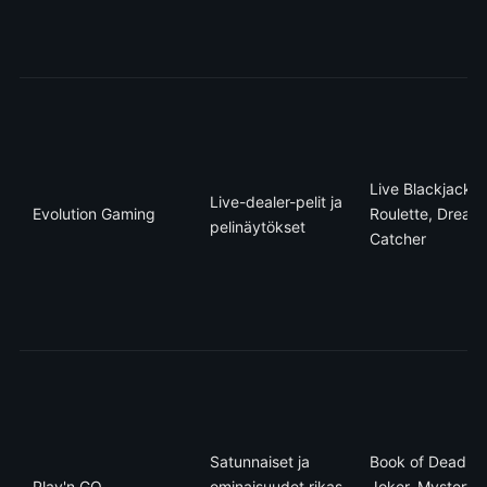
Live Blackjack, 
Live-dealer-pelit ja
Evolution Gaming
Roulette, Dream
pelinäytökset
Catcher
Satunnaiset ja
Book of Dead, Fi
Play'n GO
ominaisuudet rikas
Joker, Mystery