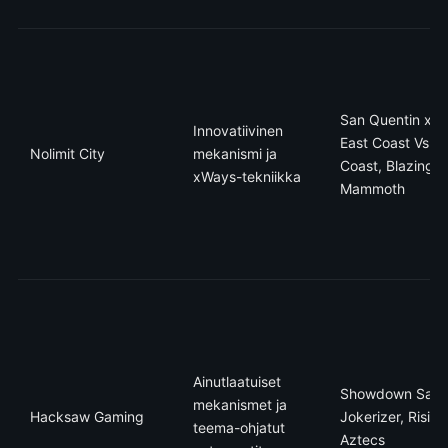
San Quentin xW
Innovatiivinen
East Coast Vs W
Nolimit City
mekanismi ja
Coast, Blazing
xWays-tekniikka
Mammoth
Ainutlaatuiset
Showdown Salo
mekanismet ja
Hacksaw Gaming
Jokerizer, Rising
teema-ohjatut
Aztecs