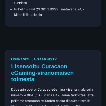
tunnissa
Puhelin - +44 20 3051 9999, saatavana 24/7
kiireellisiin asioihin
LISENSOITU JA SÄÄNNELTY
Lisensoitu Curacaon
eGaming-viranomaisen
toimesta
Dudespin operoi Curacao eGaming -lisenssin alaisella
numerolla 8048/JAZ-2023-042. Tämä tarkoittaa, että
pelimme testataan reiluuden osalta riippumattomilla