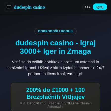
dudespin casino
SL
Igraj
▾
DOBRODOŠLI BONUS
dudespin casino - Igraj
3000+ Iger in Zmaga
Vrtiš se do velikih dobitkov s premium avtomati in
namiznimi igrami. Uživaj v hitrih izplatah, namenski 24/7
podpori in licencirani, varni igri.
200% do £1000 + 100
Brezplačnih Vrtljajev
Min. Depozit £10. Brezplačni Vrtljaji na Izbranih
Avtomatih.