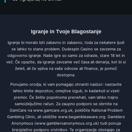
Igranje in Tvoje Blagostanje
Igranje bi moralo biti zabavno in zabavno, toda za nekatere ljudi
se lahko to stane problem. Dudespin Casino se zavzema za
odgovorno igranje. Naše igre so samo za odrasle, stare 18 let in
več. Če opazite, da igranje zavzame več časa ali denarja, kot bi si
želeli, ali če vpliva na vaše odnose ali finance, je pomoč
dostopna.
Ponujamo orodja, ki vam pomagajo ohraniti nadzor: nastavite
lahko limite depozitov, omejitve izgub, in kadarkoli si vzeti
premor. Če želite popolnoma prenehati, vam lahko trajno
samoizključimo račun. Za zaupno podporo se obrnite na
GamCare na www.gamcare.org.uk, pokličite National Problem
Gambling Clinic, ali obiščite www.begambleaware.org. Gamblers
Anonymous (www.gamblersanonymous.org.uk) tudi ponuja
brezplačno podporo vrstnikov. Te organizacije obstajajo za