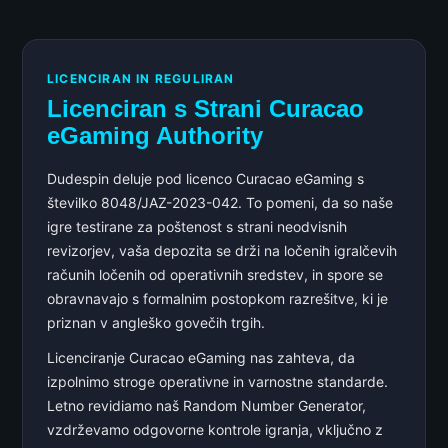
LICENCIRAN IN REGULIRAN
Licenciran s Strani Curacao
eGaming Authority
Dudespin deluje pod licenco Curacao eGaming s
številko 8048/JAZ-2023-042. To pomeni, da so naše
igre testirane za poštenost s strani neodvisnih
revizorjev, vaša depozita se drži na ločenih igralčevih
računih ločenih od operativnih sredstev, in spore se
obravnavajo s formalnim postopkom razrešitve, ki je
priznan v angleško govečih trgih.
Licenciranje Curacao eGaming nas zahteva, da
izpolnimo stroge operativne in varnostne standarde.
Letno revidiamo naš Random Number Generator,
vzdrževamo odgovorne kontrole igranja, vključno z