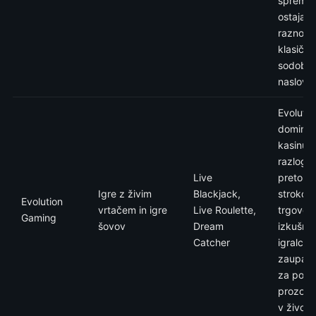
spreme
ostajajo
raznolik
klasičnih
sodobni
naslovo
Evolutio
dominir
kasinu i
razlogo
Live
pretok,
Igre z živim
Blackjack,
strokovn
Evolution
vrtačem in igre
Live Roulette,
trgovci 
Gaming
šovov
Dream
izkušnj
Catcher
igralci 
zaupajo
za pošt
prozorno
v živo.