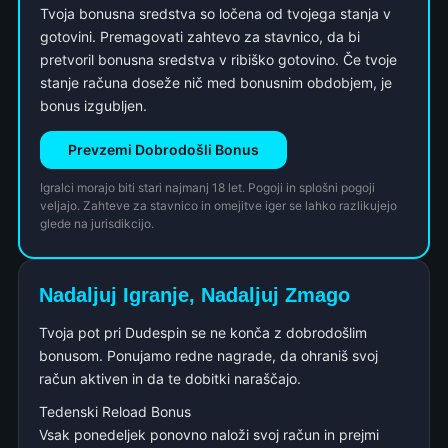
Tvoja bonusna sredstva so ločena od tvojega stanja v
gotovini. Premagovati zahtevo za stavnico, da bi
pretvoril bonusna sredstva v ribiško gotovino. Če tvoje
stanje računa doseže nič med bonusnim obdobjem, je
bonus izgubljen.
Prevzemi Dobrodošli Bonus
Igralci morajo biti stari najmanj 18 let. Pogoji in splošni pogoji
veljajo. Zahteve za stavnico in omejitve iger se lahko razlikujejo
glede na jurisdikcijo.
Nadaljuj Igranje, Nadaljuj Zmago
Tvoja pot pri Dudespin se ne konča z dobrodošlim
bonusom. Ponujamo redne nagrade, da ohraniš svoj
račun aktiven in da te dobitki naraščajo.
Tedenski Reload Bonus
Vsak ponedeljek ponovno naloži svoj račun in prejmi