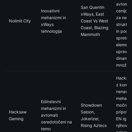
avtomato
San Quentin
Inovativni
cenijo n
xWays, East
mehanizmi in
za nepr
Nolimit City
Coast Vs West
xWays
struktu
Coast, Blazing
tehnologija
in podo
Mammoth
spretno
element
upravlja
dinamič
množilc
Hacksaw
z kombi
nenavad
mehani
Edinstevni
Showdown
močnim
mehanizmi in
Hacksaw
Saloon,
pripove
avtomati
Gaming
Jokerizer,
EN igral
osredotočeni na
Rising Aztecs
njihovo
temo