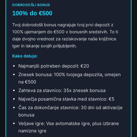
DOBRODOŠLI BONUS
100% do €500
Tvoj dobrodošli bonus nagrajuje tvoj prvi depozit z
100% ujemanjem do €500 v bonusnih sredstvih. To ti
daje dvojno vrednost za raziskovanje naše knjižnice
iger in iskanje svojih priljubljenih.
Kako deluje:
Najmanjši potreben depozit: €20
Znesek bonusa: 100% tvojega depozita, omejen
na €500
Zahteva za stavnico: 35x znesek bonusa
Največja posamična stavka med stavnico: €5
Čas za dokončanje stavnice: 30 dni od aktivacije
bonusa
Veljave igre: Vse avtomatske igre, plus izbrane
namizne igre